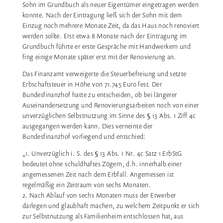
Sohn im Grundbuch als neuer Eigentümer eingetragen werden
konnte. Nach der Eintragung ließ sich der Sohn mit dem
Einzug noch mehrere Monate Zeit, da das Haus noch renoviert
werden sollte. Erst etwa 8 Monate nach der Eintragung im
Grundbuch führte er erste Gespräche mit Handwerkern und
fing einige Monate später erst mit der Renovierung an.
Das Finanzamt verweigerte die Steuerbefreiung und setzte
Erbschaftsteuer in Höhe von 71.745 Euro fest. Der
Bundesfinanzhof hatte zu entscheiden, ob bei längerer
Auseinandersetzung und Renovierungsarbeiten noch von einer
unverzüglichen Selbstnutzung im Sinne des § 13 Abs. 1 Ziff 4c
ausgegangen werden kann. Dies verneinte der
Bundesfinanzhof vorliegend und entschied:
„1. Unverzüglich i. S. des § 13 Abs. 1 Nr. 4c Satz 1 ErbStG
bedeutet ohne schuldhaftes Zögern, d.h. innerhalb einer
angemessenen Zeit nach dem Erbfall. Angemessen ist
regelmäßig ein Zeitraum von sechs Monaten.
2. Nach Ablauf von sechs Monaten muss der Erwerber
darlegen und glaubhaft machen, zu welchem Zeitpunkt er sich
zur Selbstnutzung als Familienheim entschlossen hat, aus