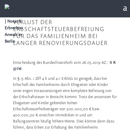
VERLUST DER
ERBSCHAFTSTEUERBEFREIUNG
FÜR DAS FAMILIENHEIM BEI
LANGER RENOVIERUNGSDAUER
Entscheidung des Bundesfinanzhofs vom 28.05.2019 AZ.:
II R
37/16
In § 13 Abs. 1 Ziff 4 b und 4 c ErbStG ist geregelt, dass bei
Erbschaft des Familienheims durch Ehegatten oder Kinder
unter engen Voraussetzungen eine komplette Befreiung von
der Erbschaftsteuer in Betracht kommt. Trotz der ansonsten für
Ehegatten und Kinder geltenden hohen
Erbschaftsteuerfreibeträgen von 500.000,00 € bzw.
400.000,00 € erreichen Immobilien in und um
Ballungszentren häufig höhere Werte. Dies könnte dann dazu
führen, dass Erben zur Erhaltung des Familienheims