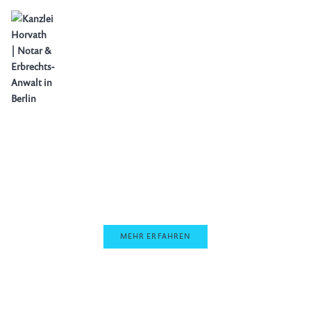
UNSERE LEISTUNGEN IM ERBRECHT
Egal ob es um die Planung des eigenen Nachlasses, die
Erbauseinandersetzung, den Pflichtteil oder die
Vertretung im Erbscheins- oder Erbrechtsprozess geht.
Hierbei beraten wir Privatpersonen genau wie
Unternehmen oder Vereine und vertreten Ihre
Interessen zielgerichtet mit vollem Einsatz.
MEHR ERFAHREN