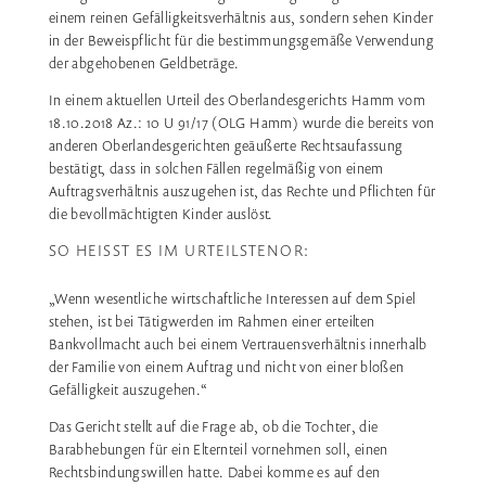
einem reinen Gefälligkeitsverhältnis aus, sondern sehen Kinder
in der Beweispflicht für die bestimmungsgemäße Verwendung
der abgehobenen Geldbeträge.
In einem aktuellen Urteil des Oberlandesgerichts Hamm vom
18.10.2018 Az.: 10 U 91/17 (OLG Hamm) wurde die bereits von
anderen Oberlandesgerichten geäußerte Rechtsaufassung
bestätigt, dass in solchen Fällen regelmäßig von einem
Auftragsverhältnis auszugehen ist, das Rechte und Pflichten für
die bevollmächtigten Kinder auslöst.
SO HEISST ES IM URTEILSTENOR:
„Wenn wesentliche wirtschaftliche Interessen auf dem Spiel
stehen, ist bei Tätigwerden im Rahmen einer erteilten
Bankvollmacht auch bei einem Vertrauensverhältnis innerhalb
der Familie von einem Auftrag und nicht von einer bloßen
Gefälligkeit auszugehen.“
Das Gericht stellt auf die Frage ab, ob die Tochter, die
Barabhebungen für ein Elternteil vornehmen soll, einen
Rechtsbindungswillen hatte. Dabei komme es auf den