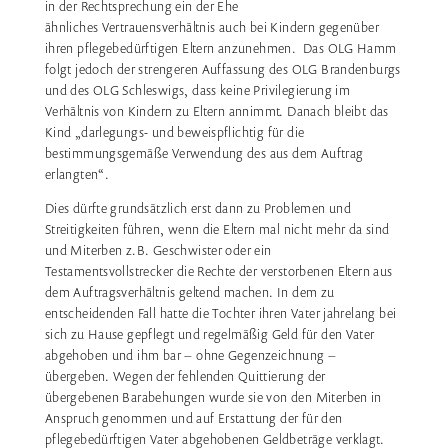
in der Rechtsprechung ein der Ehe
ähnliches Vertrauensverhältnis auch bei Kindern gegenüber
ihren pflegebedürftigen Eltern anzunehmen. Das OLG Hamm
folgt jedoch der strengeren Auffassung des OLG Brandenburgs
und des OLG Schleswigs, dass keine Privilegierung im
Verhältnis von Kindern zu Eltern annimmt. Danach bleibt das
Kind „darlegungs- und beweispflichtig für die
bestimmungsgemäße Verwendung des aus dem Auftrag
erlangten“.
Dies dürfte grundsätzlich erst dann zu Problemen und
Streitigkeiten führen, wenn die Eltern mal nicht mehr da sind
und Miterben z.B. Geschwister oder ein
Testamentsvollstrecker die Rechte der verstorbenen Eltern aus
dem Auftragsverhältnis geltend machen. In dem zu
entscheidenden Fall hatte die Tochter ihren Vater jahrelang bei
sich zu Hause gepflegt und regelmäßig Geld für den Vater
abgehoben und ihm bar – ohne Gegenzeichnung –
übergeben. Wegen der fehlenden Quittierung der
übergebenen Barabehungen wurde sie von den Miterben in
Anspruch genommen und auf Erstattung der für den
pflegebedürftigen Vater abgehobenen Geldbeträge verklagt.